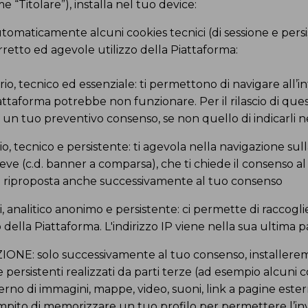
“Titolare”), installa nel tuo device:
maticamente alcuni cookies tecnici (di sessione e persist
retto ed agevole utilizzo della Piattaforma:
rio, tecnico ed essenziale: ti permettono di navigare all’
iattaforma potrebbe non funzionare. Per il rilascio di ques
un tuo preventivo consenso, se non quello di indicarli ne
io, tecnico e persistente: ti agevola nella navigazione su
eve (c.d. banner a comparsa), che ti chiede il consenso al r
ga riproposta anche successivamente al tuo consenso
i, analitico anonimo e persistente: ci permette di raccogli
o della Piattaforma. L'indirizzo IP viene nella sua ultima 
NE: solo successivamente al tuo consenso, installeremo
e persistenti realizzati da parti terze (ad esempio alcuni
terno di immagini, mappe, video, suoni, link a pagine ester
ompito di memorizzare un tuo profilo per permettere l’in