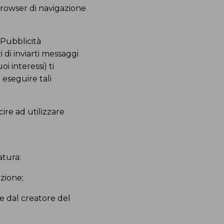
browser di navigazione
‘Pubblicità
di inviarti messaggi
oi interessi) ti
 eseguire tali
cire ad utilizzare
atura:
zione;
e dal creatore del