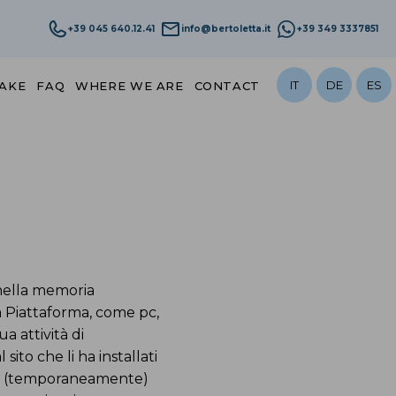
+39 045 640.12.41
info@bertoletta.it
+39 349 3337851
IT
DE
ES
LAKE
FAQ
WHERE WE ARE
CONTACT
 nella memoria
a Piattaforma, come pc,
a attività di
sito che li ha installati
rare (temporaneamente)