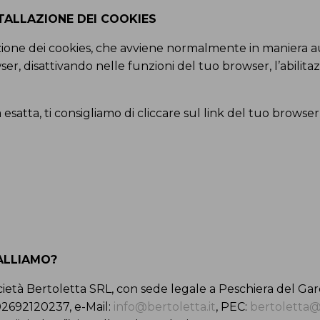
STALLAZIONE DEI COOKIES
azione dei cookies, che avviene normalmente in maniera 
r, disattivando nelle funzioni del tuo browser, l’abilitaz
esatta, ti consigliamo di cliccare sul link del tuo browser
ALLIAMO?
cietà Bertoletta SRL, con sede legale a Peschiera del Garda
a 02692120237, e-Mail:
info@bertoletta.it
, PEC:
bertoletta@