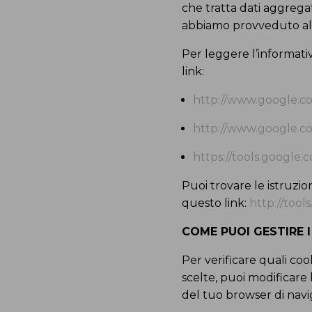
che tratta dati aggrega
abbiamo provveduto alla
Per leggere l’informati
link:
http://www.google.co
http://www.google.co
https://tools.google
Puoi trovare le istruzio
questo link:
http://too
COME PUOI GESTIRE 
Per verificare quali co
scelte, puoi modificare 
del tuo browser di navig