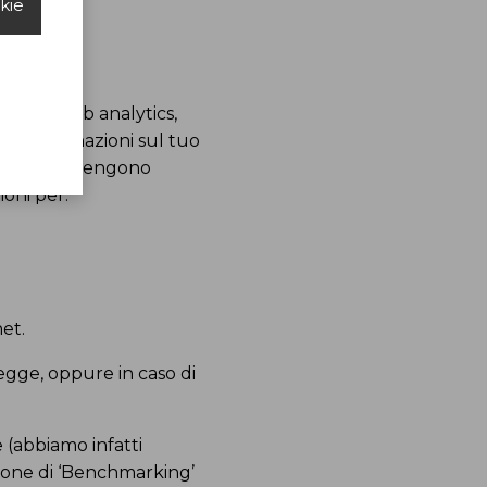
okie
izio di web analytics,
lle informazioni sul tuo
rver dove vengono
oni per:
net.
egge, oppure in caso di
 (abbiamo infatti
nzione di ‘Benchmarking’