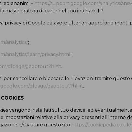
ti ed anonimi –
https://support.google.com/analytics/answ
 mascheratura di parte del tuo indirizzo IP.
va privacy di Google ed avere ulteriori approfondimenti p
m/analytics/
;
m/analytics/learn/privacy.html
;
.com/dlpage/gaoptout?hl=it
.
ni per cancellare o bloccare le rilevazioni tramite questo 
ls.google.com/dlpage/gaoptout?hl=it
.
I COOKIES
okies vengono installati sul tuo device, ed eventualmente
le impostazioni relative alla privacy presenti all’interno d
azione e/o visitare questo sito
https://cookiepedia.co.uk/
.