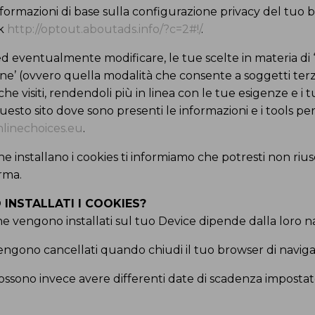
informazioni di base sulla configurazione privacy del tuo 
nk
http://optout.aboutads.info/?c=2#!/
.
 ed eventualmente modificare, le tue scelte in materia di 
’ (ovvero quella modalità che consente a soggetti terzi 
che visiti, rendendoli più in linea con le tue esigenze e i tu
questo sito dove sono presenti le informazioni e i tools per
linechoices.eu
.
i che installano i cookies ti informiamo che potresti non rius
rma.
NSTALLATI I COOKIES?
he vengono installati sul tuo Device dipende dalla loro n
 vengono cancellati quando chiudi il tuo browser di naviga
 possono invece avere differenti date di scadenza impostat