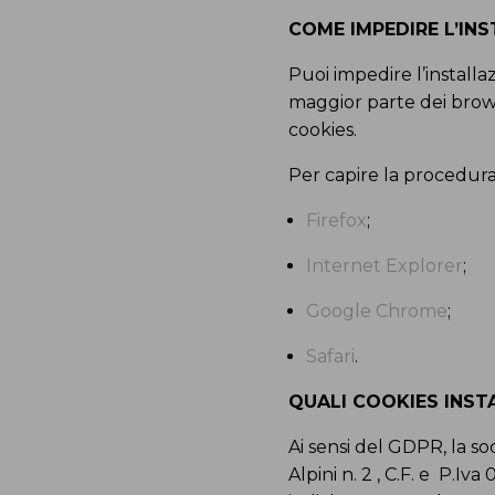
COME IMPEDIRE L’IN
Puoi impedire l’install
maggior parte dei browse
cookies.
Per capire la procedura 
Firefox
;
Internet Explorer
;
Google Chrome
;
Safari
.
QUALI COOKIES INST
Ai sensi del GDPR, la so
Alpini n. 2 , C.F. e P.Iv