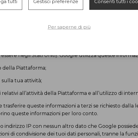
ga tutti
Gestisci preferenze
Consenti tutti i co
si accede alla Piattaforma, le sezioni più visitate, ecc.
ANONIMI
Per saperne di più
azioni utilizziamo il servizio
Google Analytics
– un serv
o sistema rilascia cookies sul tuo dispositivo e genera de
orma che vengono trasmesse e conservate da Google (i se
ssere negli Stati Uniti). Google utilizza queste informazi
zo della Piattaforma;
sulla tua attività;
i relativi all’attività della Piattaforma e all’utilizzo di inter
rasferire queste informazioni a terzi se richiesto dalla l
orino queste informazioni per loro conto.
uo indirizzo IP con nessun altro dato che Google possiede
zioni di condivisione dei tuoi dati personali, tranne la fu