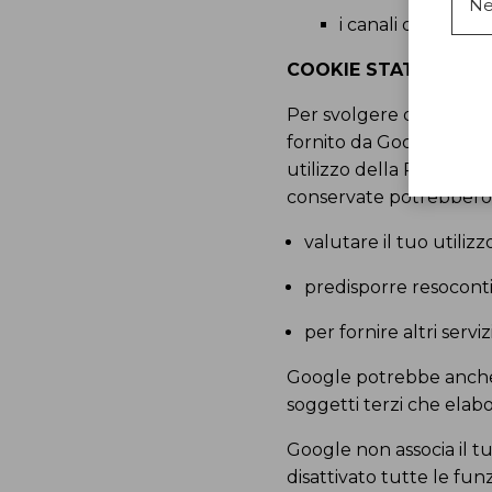
Ne
i canali dai quali 
COOKIE STATISTICI 
Per svolgere queste oper
fornito da Google. Quest
utilizzo della Piattaf
conservate potrebbero e
valutare il tuo utiliz
predisporre resoconti 
per fornire altri serviz
Google potrebbe anche t
soggetti terzi che elab
Google non associa il t
disattivato tutte le fun