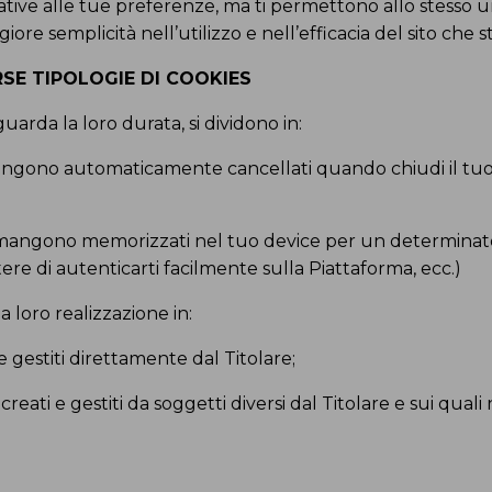
ative alle tue preferenze, ma ti permettono allo stesso 
re semplicità nell’utilizzo e nell’efficacia del sito che st
RSE TIPOLOGIE DI COOKIES
uarda la loro durata, si dividono in:
vengono automaticamente cancellati quando chiudi il tuo
 rimangono memorizzati nel tuo device per un determinat
re di autenticarti facilmente sulla Piattaforma, ecc.)
 loro realizzazione in:
 e gestiti direttamente dal Titolare;
: creati e gestiti da soggetti diversi dal Titolare e sui qu