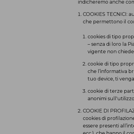
indicheremo anche come 
COOKIES TECNICI: auto
che permettono il cor
cookies di tipo prop
– senza di loro la P
vigente non chiede 
cookie di tipo propr
che l’informativa br
tuo device, ti ven
cookie di terze part
anonimi sull'utilizz
COOKIE DI PROFILAZIO
cookies di profilazion
essere presenti all’in
ecc.), che hanno il c