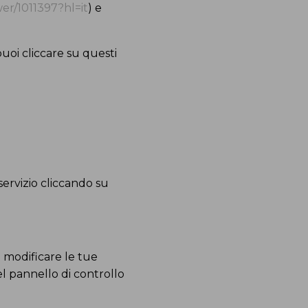
er/1011397?hl=it
) e
uoi cliccare su questi
servizio cliccando su
 modificare le tue
el pannello di controllo