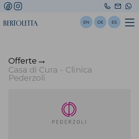
+39
info@bert
+39
045
349
Bertoletta
EN
DE
ES
640.12.41
3337851
Offerte
Casa di Cura - Clinica
Pederzoli