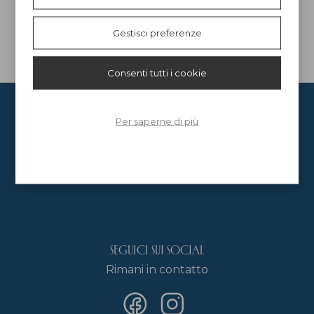
Gestisci preferenze
Consenti tutti i cookie
Per saperne di più
APPARTAMENTI
SERVIZI
OFFERTE
BICI
ATTIVITÀ
LAGO DEL FRASSINO
FAQ
DOVE SIAMO
CONTATTI
Seguici sui social
Rimani in contatto