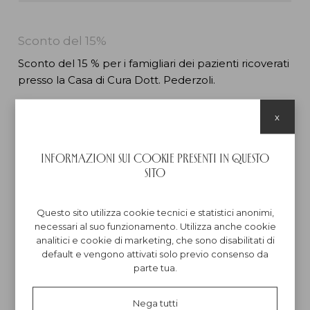
Sconto del 15%
Sconto del 15 % per i famigliari dei pazienti ricoverati
presso la Casa di Cura Dott. Pederzoli.
Possibilità di organizzare autonoleggio con
x
consegna direttamente in struttura.
Per aderire alla convenzione speciale, bisogna
Informazioni sui cookie presenti in questo
dimostrare il ricovero presso la clinica. La
sito
promozione è valida in ogni periodo dell'anno e per
qualsiasi tipologia di appartamento.
Questo sito utilizza cookie tecnici e statistici anonimi,
necessari al suo funzionamento. Utilizza anche cookie
analitici e cookie di marketing, che sono disabilitati di
ACQUISTA QUEST'OFFERTA
default e vengono attivati solo previo consenso da
parte tua.
Condividi questa offerta
Nega tutti