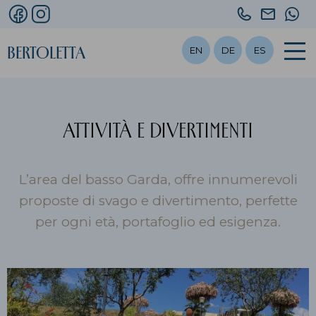
+39
info@bert
+39
045
349
Bertoletta
EN
DE
ES
640.12.41
3337851
Attività e Divertimenti
L’area del basso Garda, offre innumerevoli
proposte di svago e divertimento, perfette
per ogni età, portafoglio ed esigenza.