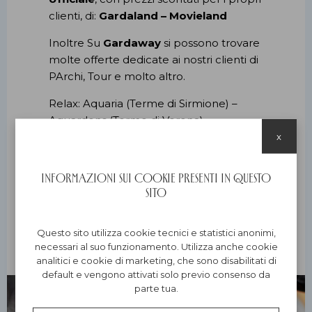
clienti, di:
Gardaland – Movieland
Inoltre Su
Gardaway
si possono trovare
molte offerte dedicate ai nostri clienti di
PArchi, Tour e molto altro.
Relax: Aquaria (Terme di Sirmione) –
Aquardens (Terme di Verona)
x
Birdwatching, inanellamento scientifico
e visite guidate delle Oasi del basso
Informazioni sui cookie presenti in questo
Garda con l'associazione naturalistica
sito
GARDA NATURA ONLUS
www.gardanatura.org
Questo sito utilizza cookie tecnici e statistici anonimi,
necessari al suo funzionamento. Utilizza anche cookie
analitici e cookie di marketing, che sono disabilitati di
default e vengono attivati solo previo consenso da
parte tua.