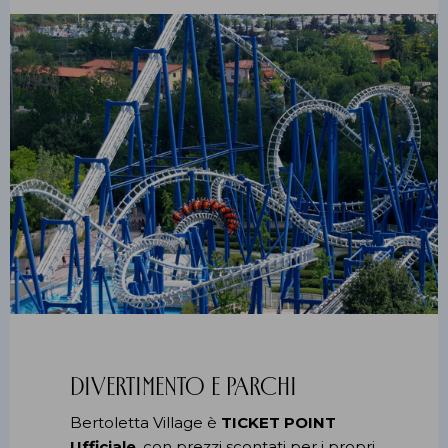
Divertimento e Parchi
Bertoletta Village è
TICKET POINT
Ufficiale
, con prezzi scontati per i propri